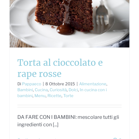
e
Torta al cioccolato e
rape rosse
Di
Pappaeco
|
8 Ottobre 2015
|
Alimentazione
,
Bambini
,
Cucina
,
Curiosità
,
Dolci
,
In cucina con i
bambini
,
Menu
,
Ricette
,
Torte
DA FARE CON I BAMBINI: mescolare tutti gli
ingredienti con [...]