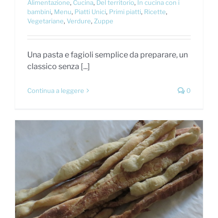
Alimentazione
,
Cucina
,
Del territorio
,
In cucina con i
bambini
,
Menu
,
Piatti Unici
,
Primi piatti
,
Ricette
,
Vegetariane
,
Verdure
,
Zuppe
Una pasta e fagioli semplice da preparare, un
classico senza [...]
Continua a leggere
0