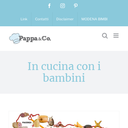
Salta
Facebook
Instagram
Pinterest
al
contenuto
Link
Contatti
Disclaimer
MODENA BIMBI
In cucina con i
bambini