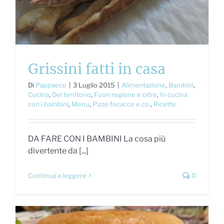
Grissini fatti in casa
Di
Pappaeco
|
3 Luglio 2015
|
Alimentazione
,
Bambini
,
Cucina
,
Del territorio
,
Fuori regione e oltre
,
In cucina
con i bambini
,
Menu
,
Pizze focacce e co.
,
Ricette
DA FARE CON I BAMBINI La cosa più
divertente da [...]
Continua a leggere
0