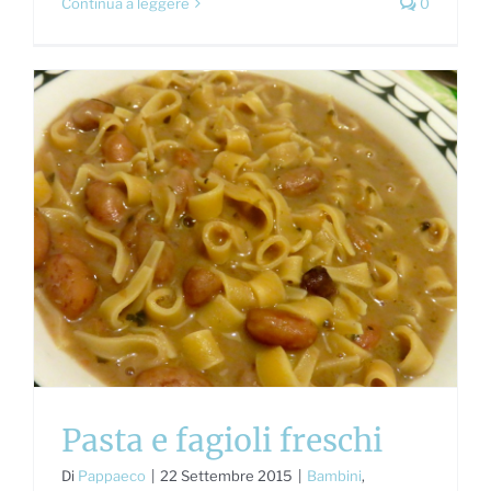
Continua a leggere
0
Pasta e fagioli freschi
Di
Pappaeco
|
22 Settembre 2015
|
Bambini
,