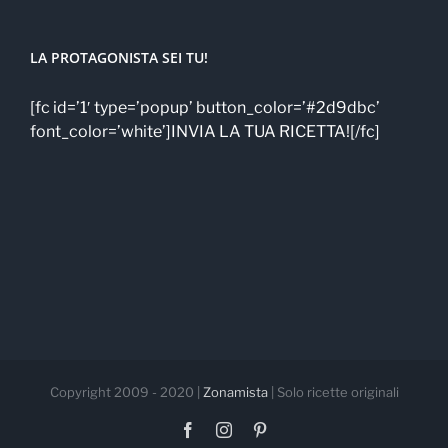
LA PROTAGONISTA SEI TU!
[fc id=’1′ type=’popup’ button_color=’#2d9dbc’
font_color=’white’]INVIA LA TUA RICETTA![/fc]
Copyright 2009 - 2020 |
Zonamista
| Solo ricette originali
Facebook
Instagram
Pinterest