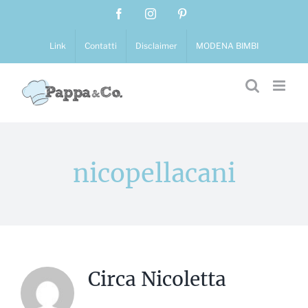
Salta
Facebook
Instagram
Pinterest
al
contenuto
Link
Contatti
Disclaimer
MODENA BIMBI
nicopellacani
Circa
Nicoletta