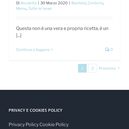
Di
Nicoletta
|
30 Marzo 2020
|
Bambini
,
Contorni
,
Menu
,
Tutte le news
Questa non è una vera e propria ricetta, è un
[...]
Continua a leggere
0
1
2
Prossimo
PRIVACY E COOKIES POLICY
Privacy Policy
Cookie Policy