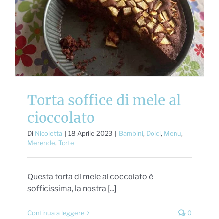
Torta soffice di mele al
cioccolato
Di
Nicoletta
|
18 Aprile 2023
|
Bambini
,
Dolci
,
Menu
,
Merende
,
Torte
Questa torta di mele al coccolato è
sofficissima, la nostra [...]
Continua a leggere
0