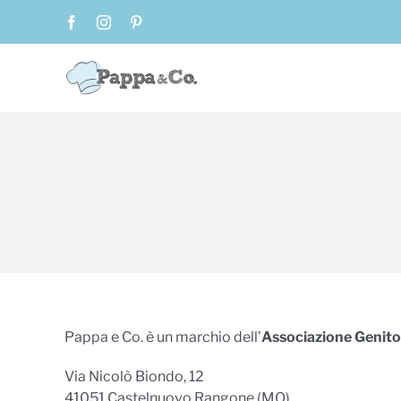
Salta
Facebook
Instagram
Pinterest
al
contenuto
Pappa e Co. è un marchio dell’
Associazione Genitor
Via Nicolò Biondo, 12
41051 Castelnuovo Rangone (MO)