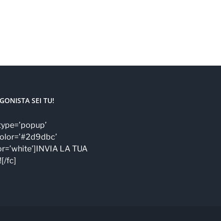
GONISTA SEI TU!
′ type=’popup’
olor=’#2d9dbc’
or=’white’]INVIA LA TUA
[/fc]