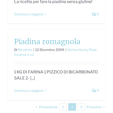
La ricetta per fare la piadina senza glutine!
Continua a leggere
0
Piadina romagnola
Di
Nicoletta
|
12 Dicembre 2009
|
Del territorio
,
Pizze
focacce e co.
1 KG DI FARINA 1 PIZZICO DI BICARBONATO
SALE 2- [...]
Continua a leggere
0
Precedente
1
2
3
Prossimo