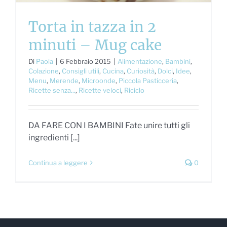
Torta in tazza in 2
minuti – Mug cake
Di
Paola
|
6 Febbraio 2015
|
Alimentazione
,
Bambini
,
Colazione
,
Consigli utili
,
Cucina
,
Curiosità
,
Dolci
,
Idee
,
Menu
,
Merende
,
Microonde
,
Piccola Pasticceria
,
Ricette senza...
,
Ricette veloci
,
Riciclo
DA FARE CON I BAMBINI Fate unire tutti gli
ingredienti [...]
Continua a leggere
0