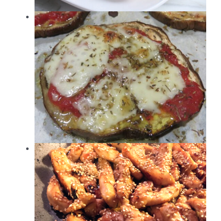
ne
on