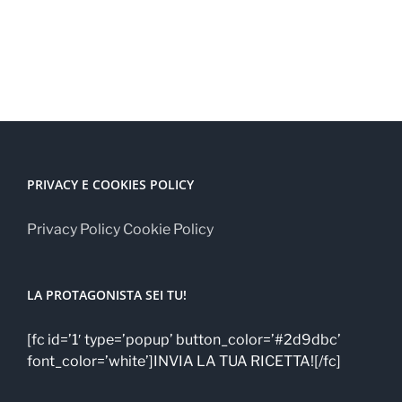
PRIVACY E COOKIES POLICY
Privacy Policy
Cookie Policy
LA PROTAGONISTA SEI TU!
[fc id=’1′ type=’popup’ button_color=’#2d9dbc’
font_color=’white’]INVIA LA TUA RICETTA![/fc]