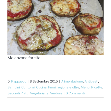
Melanzane farcite
Di
Pappaeco
|
8 Settembre 2015
|
Alimentazione
,
Antipasti
,
Bambini
,
Contorni
,
Cucina
,
Fuori regione e oltre
,
Menu
,
Ricette
,
Secondi Piatti
,
Vegetariane
,
Verdure
|
0 Commenti