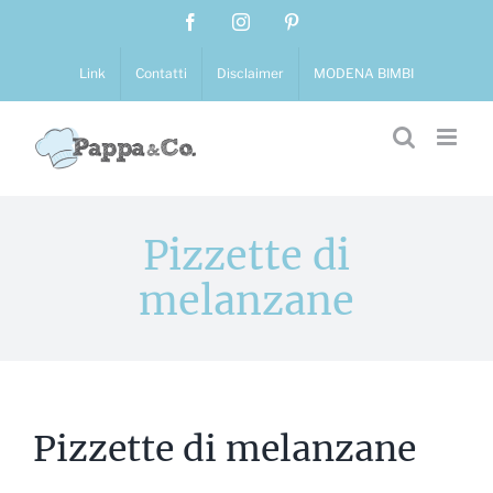
Salta
Facebook
Instagram
Pinterest
al
contenuto
Link
Contatti
Disclaimer
MODENA BIMBI
Pizzette di
melanzane
Pizzette di melanzane