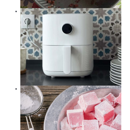
e
per
zzo