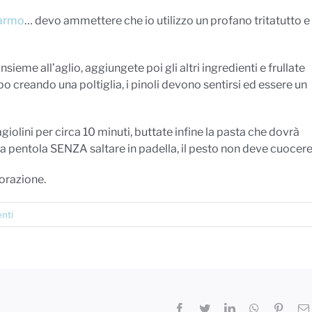
marmo
… devo ammettere che io utilizzo un profano tritatutto e 
 insieme all’aglio, aggiungete poi gli altri ingredienti e frullate
o creando una poltiglia, i pinoli devono sentirsi ed essere un
giolini per circa 10 minuti, buttate infine la pasta che dovrà
la pentola SENZA saltare in padella, il pesto non deve cuocere
orazione.
nti
Facebook
Twitter
LinkedIn
WhatsApp
Pinter