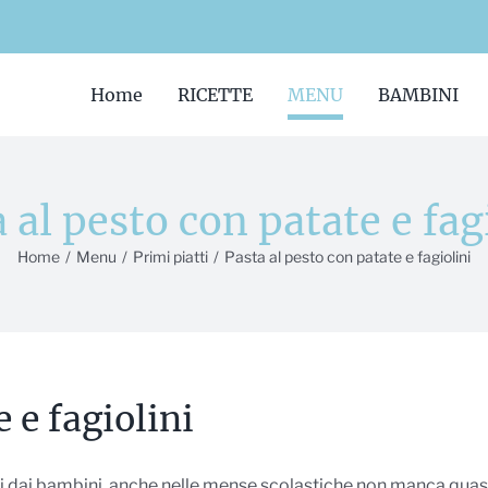
Home
RICETTE
MENU
BAMBINI
 al pesto con patate e fag
Home
/
Menu
/
Primi piatti
/
Pasta al pesto con patate e fagiolini
 e fagiolini
iti dai bambini, anche nelle mense scolastiche non manca quas