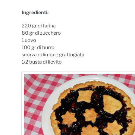
Ingredienti:
220 gr di farina
80 gr di zucchero
1 uovo
100 gr di burro
scorza di limone grattugiata
1/2 busta di lievito